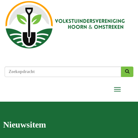
Toggle nav
Nieuwsitem