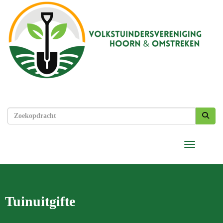
Toggle nav
Tuinuitgifte