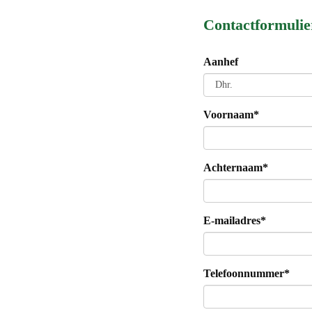
Contactformulie
Aanhef
Voornaam*
Achternaam*
E-mailadres*
Telefoonnummer*