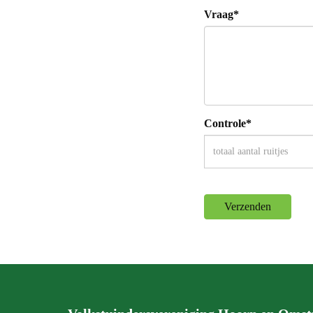
Vraag*
Controle*
Verzenden