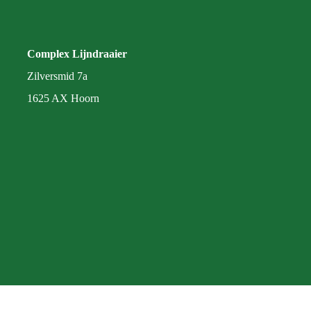
Complex Lijndraaier
Zilversmid 7a
1625 AX Hoorn