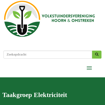
Toggle nav
Taakgroep Elektriciteit