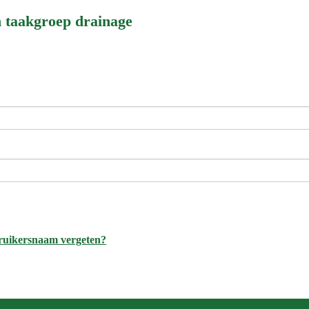
n taakgroep drainage
ruikersnaam vergeten?